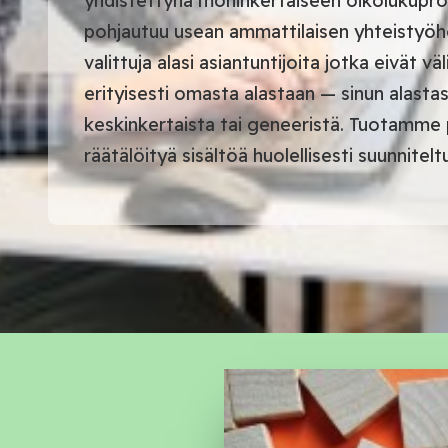
yhdistettynä moninkertaiseen oikolukup
pohjautuu usean ammattilaisen yhteistyöhö
valittuja alasi asiantuntijoita jotka eivät v
erityisesti omasta alastaan — sinun alast
keskinkertaista tai geneeristä. Tuotamme p
räätälöityä sisältöä huolellisesti suunnitelt