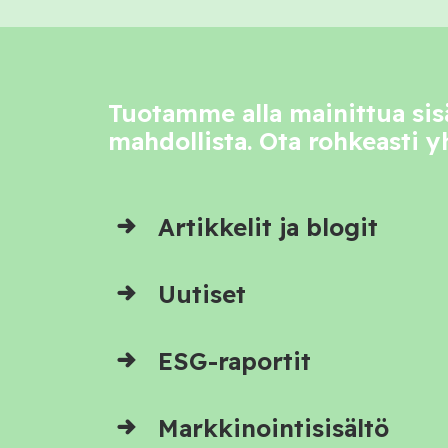
Tuotamme alla mainittua sisä
mahdollista. Ota rohkeasti y
Artikkelit ja blogit
Uutiset
ESG-raportit
Markkinointisisältö