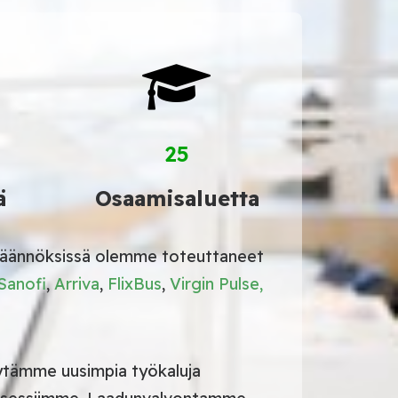
25
ä
Osaamisaluetta
a käännöksissä olemme toteuttaneet
Sanofi
,
Arriva
,
FlixBus
,
Virgin Pulse,
ytämme uusimpia työkaluja