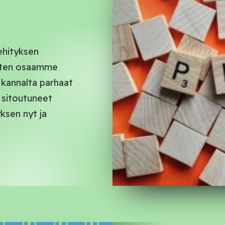
ehityksen
 joten osaamme
 kannalta parhaat
 sitoutuneet
ksen nyt ja