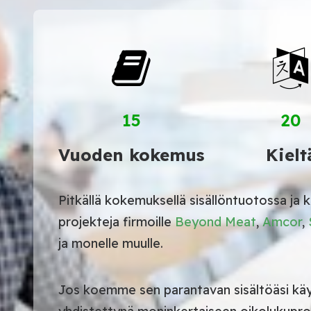
15
20
Vuoden kokemus
Kielt
Pitkällä kokemuksellä sisällöntuotossa j
projekteja firmoille
Beyond Meat
,
Amcor
,
ja monelle muulle.
Jos koemme sen parantavan sisältöäsi kä