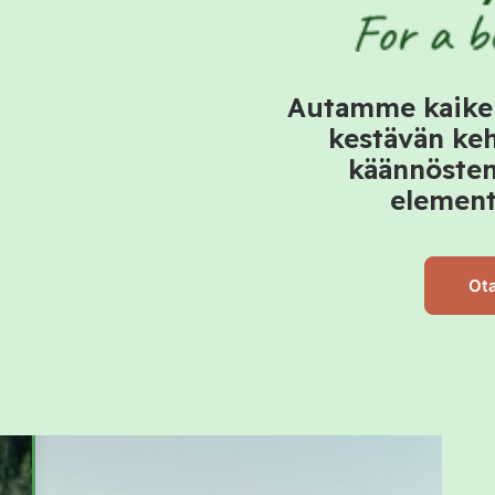
Autamme kaiken
kestävän keh
käännösten 
element
Ota