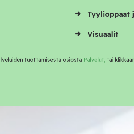
Tyylioppaat 
Visuaalit
alveluiden tuottamisesta osiosta
Palvelut,
tai klikkaa