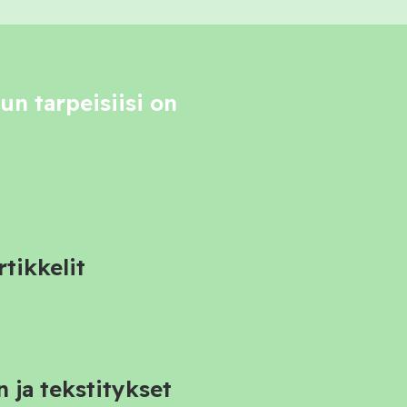
un tarpeisiisi on
rtikkelit
 ja tekstitykset