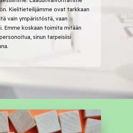
rosessiimme. Laadunvalvontamme
n. Kielitieteilijämme ovat tarkkaan
älitä vain ympäristöstä, vaan
asi. Emme koskaan toimita mitään
ersonoitua, sinun tarpeisiisi
una.