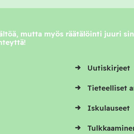
ltöä, mutta myös räätälöinti juuri sin
hteyttä!
Uutiskirjeet
Tieteelliset a
Iskulauseet
Tulkkaaminen