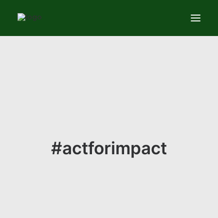
Services
News
About
Contact us
#actforimpact