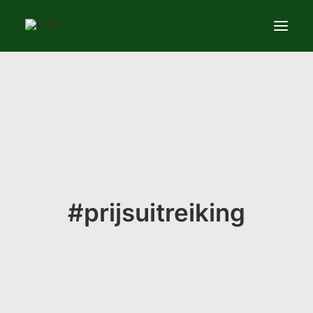
Services
News
About
Contact us
#prijsuitreiking